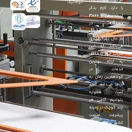
در حوزه‌های مختلف
اتوماتیک
را دارد. لازم بذکر
است بیش از
۳۰۰۰
دستگاه
در
کارخانجات مختلف
در حال بهره برداری
می‌باشد که این
شرکت خود را مکلف
به ارائه بهترین
خدمات در
کوتاهترین زمان به
آن‌ها می‌داند. امید
است همواره
بتوانیم گامی هر
چند کوچک در زمینه
پیشرفت صنعت
کشور عزیزمان ایران
برداریم.