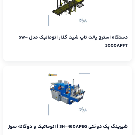
دستگاه استرچ پالت تاپ شیت گذار اتوماتیک مدل SW-
3000APFT
شیرینگ پک دوختی SH-460APEG | اتوماتیک و دوگانه سوز