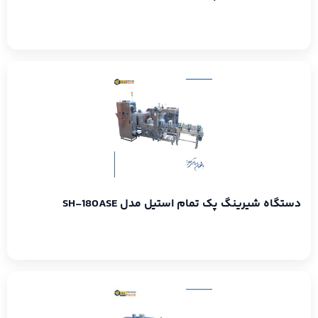
دستگاه شیرینگ پک تمام استیل مدل SH-180ASE