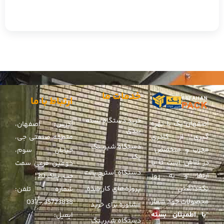
خدمات ما
ارتباط با ما
خرید دستگاه بسته
اصفهان پک با بهره
آدرس: اصفهان،
بندی
گیری از کادری
منطقه صنعتی جی،
دستگاه شیرینگ
مجرب و متخصص
خیابان سوم،
پک
در تلاش است تا با
دومین فرعی سمت
دستگاه استرچ پالت
ارتقا و به روز
چپ، پلاک 30
پروژه‌های کار شده
نگه‌داشتن
شماره تلفن:
محصولات خود شعار
35723838 – 031
مشاوره برای خرید
“
با اطمینان بسته
ایمیل:
دستگاه شیرینگ