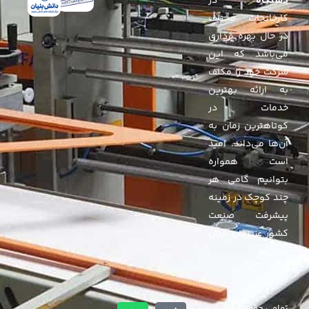
دستگاه
در
کارخانجات مختلف
در حال بهره برداری
می‌باشد که این
شرکت خود را مکلف
به ارائه بهترین
خدمات در
کوتاهترین زمان به
آن‌ها می‌داند. امید
است همواره
بتوانیم گامی هر
چند کوچک در زمینه
پیشرفت صنعت
کشور عزیزمان ایران
برداریم.
تمامی حقوق این