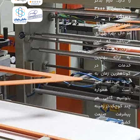
را دارد. لازم بذکر
است بیش از
۳۰۰۰
دستگاه
در
کارخانجات مختلف
در حال بهره برداری
می‌باشد که این
شرکت خود را مکلف
به ارائه بهترین
خدمات در
کوتاهترین زمان به
آن‌ها می‌داند. امید
است همواره
بتوانیم گامی هر
چند کوچک در زمینه
پیشرفت صنعت
کشور عزیزمان ایران
برداریم.