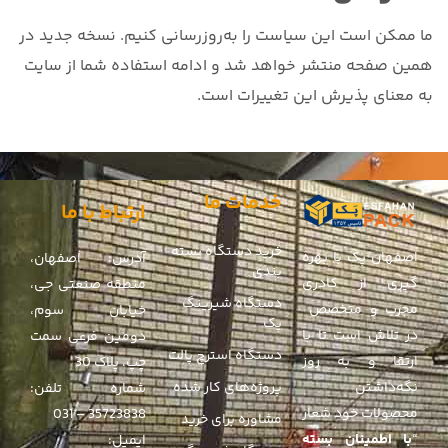
ما ممکن است این سیاست را به‌روزرسانی کنیم. نسخه جدید در
همین صفحه منتشر خواهد شد و ادامه استفاده شما از سایت
به معنای پذیرش این تغییرات است.
خدمات ما
ارتباط با ما
خرید دستگاه بسته
اصفهان پک با بهره
آدرس: اصفهان،
بندی
گیری از کادری
منطقه صنعتی جی،
دستگاه شیرینگ
مجرب و متخصص
خیابان سوم،
پک
در تلاش است تا با
دومین فرعی سمت
دستگاه استرچ پالت
ارتقا و به روز
چپ، پلاک 30
پروژه‌های کار شده
نگه‌داشتن
شماره تلفن:
محصولات خود شعار
35723838 – 031
مشاوره برای خرید
“
با اطمینان بسته
ایمیل: