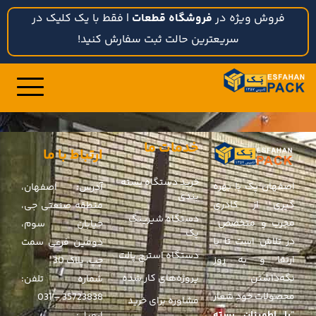
فروش ویژه در
فروشگاه قطعات
| فقط با یک کلیک در
سریعترین حالت ثبت سفارش کنید!
خدمات ما
ارتباط با ما
خرید دستگاه بسته
اصفهان پک با بهره
آدرس: اصفهان،
بندی
گیری از کادری
منطقه صنعتی جی،
دستگاه شیرینگ
مجرب و متخصص
خیابان سوم،
پک
در تلاش است تا با
دومین فرعی سمت
دستگاه استرچ پالت
ارتقا و به روز
چپ، پلاک 30
پروژه‌های کار شده
نگه‌داشتن
شماره تلفن:
محصولات خود شعار
35723838 – 031
مشاوره برای خرید
“
با اطمینان بسته